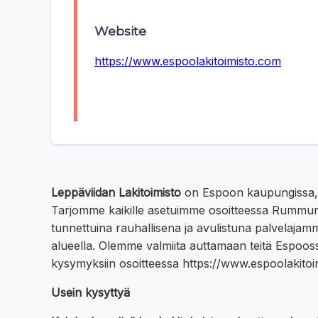
Website
https://www.espoolakitoimisto.com
Leppäviidan Lakitoimisto
on Espoon kaupungissa, o
Tarjomme kaikille asetuimme osoitteessa Rummunly
tunnettuina rauhallisena ja avulistuna palvelaja
alueella. Olemme valmiita auttamaan teitä Espoo
kysymyksiin osoitteessa https://www.espoolakito
Usein kysyttyä