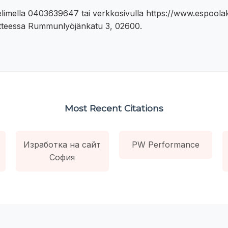
elimella 0403639647 tai verkkosivulla https://www.espoola
itteessa Rummunlyöjänkatu 3, 02600.
Most Recent Citations
Изработка на сайт
PW Performance
София