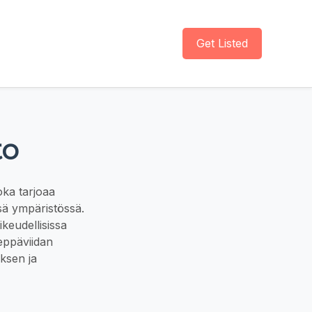
Get Listed
to
oka tarjoaa
sä ympäristössä.
ikeudellisissa
eppäviidan
ksen ja