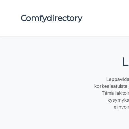
Comfydirectory
L
Leppäviida
korkealaatuista
Tämä lakitoim
kysymyksi
elinvo