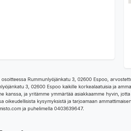
soitteessa Rummunlyöjänkatu 3, 02600 Espoo, arvostettu ja
öjänkatu 3, 02600 Espoo kaikille korkealaatuisia ja ammatt
mme kanssa, ja yritämme ymmärtää asiakkaamme hyvin, jotta 
ssa oikeudellisista kysymyksistä ja tarjoamaan ammattimais
imisto.com ja puhelimella 0403639647.