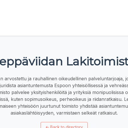
eppäviidan Lakitoimis
n arvostettu ja rauhallinen oikeudellinen palveluntarjoaja, j
 juridista asiantuntemusta Espoon yhteisöllisessä ja vehreäs
isto palvelee yksityishenkilöitä ja yrityksiä monipuolisissa o
ssä, kuten sopimusoikeus, perheoikeus ja riidanratkaisu. L
imaiseen yhteisöön juurtunut toimisto yhdistää asiantuntemu
asiakaslähtöisyyden, varmistaen selkeät ratkaisut.
←
Back to directory