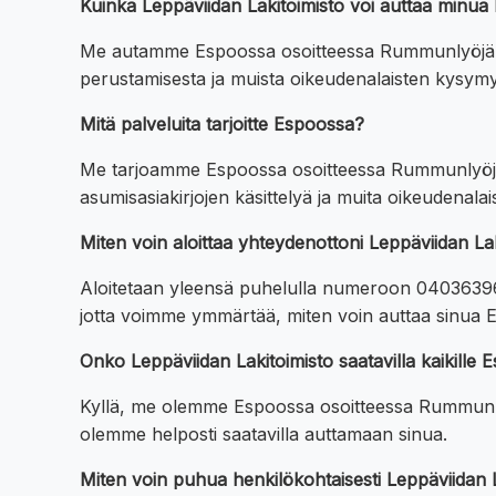
Kuinka Leppäviidan Lakitoimisto voi auttaa minu
Me autamme Espoossa osoitteessa Rummunlyöjänkatu
perustamisesta ja muista oikeudenalaisten kysymy
Mitä palveluita tarjoitte Espoossa?
Me tarjoamme Espoossa osoitteessa Rummunlyöjänk
asumisasiakirjojen käsittelyä ja muita oikeudenala
Miten voin aloittaa yhteydenottoni Leppäviidan L
Aloitetaan yleensä puhelulla numeroon 0403639647
jotta voimme ymmärtää, miten voin auttaa sinua 
Onko Leppäviidan Lakitoimisto saatavilla kaikille
Kyllä, me olemme Espoossa osoitteessa Rummunlyö
olemme helposti saatavilla auttamaan sinua.
Miten voin puhua henkilökohtaisesti Leppäviidan