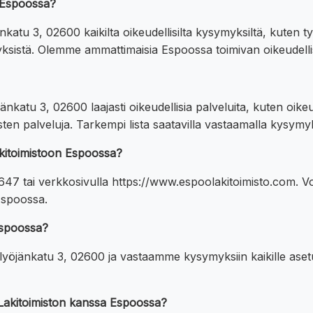
a Espoossa?
 3, 02600 kaikilta oikeudellisilta kysymyksiltä, kuten työ
ksistä. Olemme ammattimaisia Espoossa toimivan oikeudellis
atu 3, 02600 laajasti oikeudellisia palveluita, kuten oik
isten palveluja. Tarkempi lista saatavilla vastaamalla kysym
akitoimistoon Espoossa?
 tai verkkosivulla https://www.espoolakitoimisto.com. Voit
Espoossa.
 Espoossa?
jänkatu 3, 02600 ja vastaamme kysymyksiin kaikille asetuim
 Lakitoimiston kanssa Espoossa?