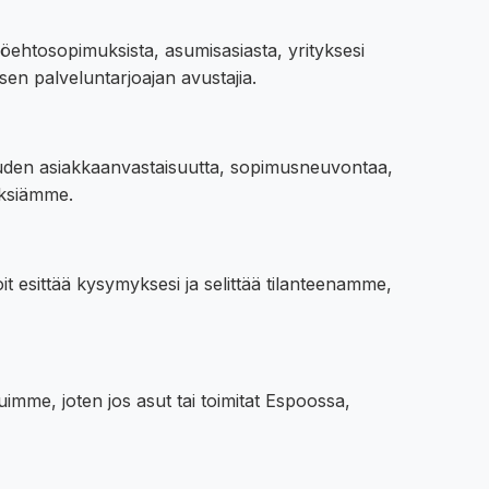
ehtosopimuksista, asumisasiasta, yrityksesi
en palveluntarjoajan avustajia.
euden asiakkaanvastaisuutta, sopimusneuvontaa,
yksiämme.
 esittää kysymyksesi ja selittää tilanteenamme,
me, joten jos asut tai toimitat Espoossa,